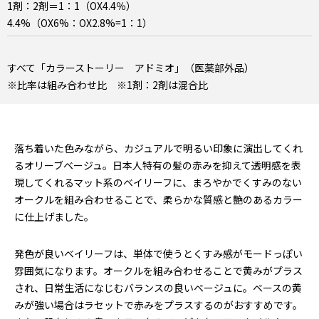
1剤：2剤＝1：1（OX4.4％）
4.4%（OX6%：OX2.8%=1：1）
すべて「カラーストーリー アドミオ」（医薬部外品）
※比率は組み合わせ比 ※1剤：2剤は混合比
落ち着いた色みながら、カジュアルで明るい印象に演出してくれ
るオリーブベージュ。日本人特有の髪の赤みを抑えて透明感を表
現してくれるマット系のベイリーフに、まろやかでくすみのない
オークルを組み合わせることで、柔らかな質感と艶のあるカラー
に仕上げました。
発色が良いベイリーフは、単体で使うとくすみ感がモードっぽい
雰囲気になります。オークルを組み合わせることで黄みがプラス
され、日常生活になじむバランスの良いベージュに。ベースの黄
みが強い場合はラセットで赤みをプラスするのがおすすめです。