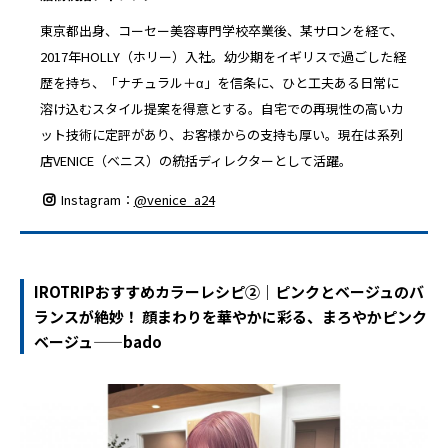
東京都出身、コーセー美容専門学校卒業後、某サロンを経て、
2017年HOLLY（ホリー）入社。幼少期をイギリスで過ごした経
歴を持ち、「ナチュラル＋α」を信条に、ひと工夫ある日常に
溶け込むスタイル提案を得意とする。自宅での再現性の高いカ
ット技術に定評があり、お客様からの支持も厚い。現在は系列
店VENICE（ベニス）の統括ディレクターとして活躍。
Instagram：
@venice_a24
IROTRIPおすすめカラーレシピ②｜ピンクとベージュのバ
ランスが絶妙！ 顔まわりを華やかに彩る、まろやかピンク
ベージュ——bado