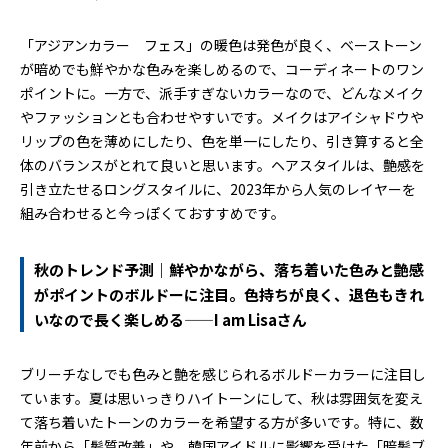
「アジアンカラー フェス」の暖色は発色が良く、ベーストーン
が暗めでも鮮やかな色みを楽しめるので、コーディネートのワン
ポイントに。一方で、派手すぎないカラーなので、どんなメイク
やファッションとも合わせやすいです。メイクはアイシャドウや
リップの色を薄めにしたり、色を単一にしたり、引き算すると全
体のバランスがとれて良いと思います。ヘアスタイルは、艶感を
引き立たせるロングスタイルに、2023年から人気のレイヤーを
組み合わせると今っぽくておすすめです。
秋のトレンド予測｜鮮やかながら、落ち着いた色みと艶感
がポイントのボルドーに注目。色持ちが良く、退色もきれ
いなので長く楽しめる——I am Lisaさん
ブリーチなしでも色みと艶を感じられるボルドーカラーに注目し
ています。夏は思いっきりハイトーンにして、秋は雰囲気を変え
て落ち着いたトーンのカラーを希望する方が多いです。特に、数
年前から「髪質改善」や、韓国アイドルに影響を受けた「暗髪ブ