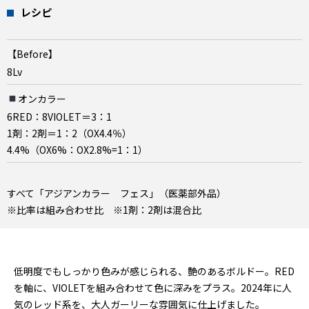
レシピ
【Before】
8Lv
オンカラー
6RED：8VIOLET＝3：1
1剤：2剤＝1：2（OX4.4％）
4.4%（OX6%：OX2.8%=1：1）
すべて「アジアンカラー フェス」（医薬部外品）
※比率は組み合わせ比 ※1剤：2剤は混合比
低明度でもしっかり色みが感じられる、艶のあるボルドー。RED
を軸に、VIOLETを組み合わせて色に深みをプラス。2024年に人
気のレッド系を、大人ガーリーな雰囲気に仕上げました。