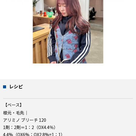
レシピ
【ベース】
根元・毛先｜
アリミノ ブリーチ 120
1剤：2剤＝1：2（OX4.4％）
4.4%（OX6%：OX2.8%=1：1）