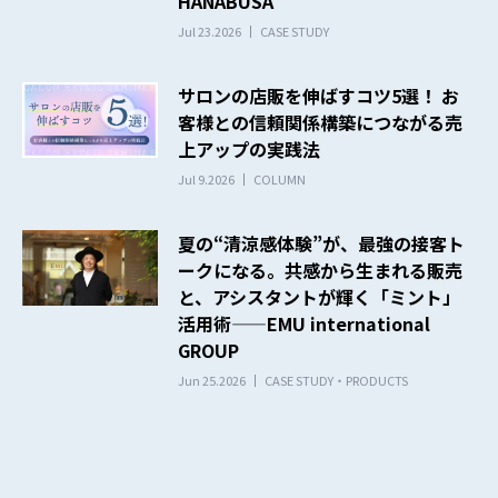
HANABUSA
Jul 23.2026
CASE STUDY
サロンの店販を伸ばすコツ5選！ お
客様との信頼関係構築につながる売
上アップの実践法
Jul 9.2026
COLUMN
夏の“清涼感体験”が、最強の接客ト
ークになる。共感から生まれる販売
と、アシスタントが輝く「ミント」
活用術——EMU international
GROUP
Jun 25.2026
CASE STUDY・PRODUCTS