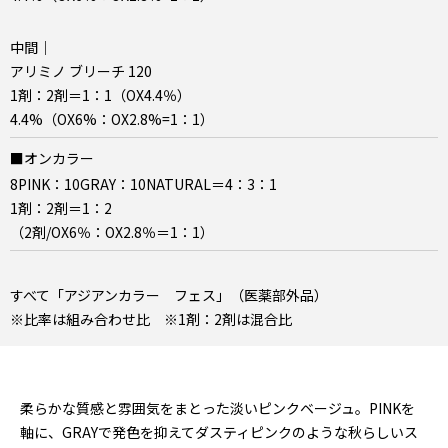
中間｜
アリミノ ブリーチ 120
1剤：2剤＝1：1（OX4.4％）
4.4%（OX6%：OX2.8%=1：1）
■オンカラー
8PINK：10GRAY：10NATURAL＝4：3：1
1剤：2剤＝1：2
（2剤/OX6％：OX2.8％＝1：1）
すべて「アジアンカラー フェス」（医薬部外品）
※比率は組み合わせ比 ※1剤：2剤は混合比
柔らかな質感と雰囲気をまとった淡いピンクベージュ。PINKを
軸に、GRAYで発色を抑えてダスティピンクのような秋らしいス