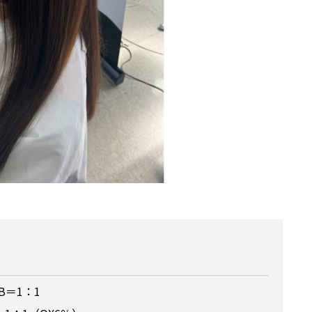
AB＝1：1