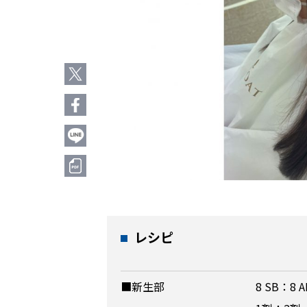
レシピ
■新生部
8 SB：8 