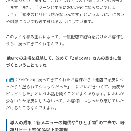
から塗っていきますね」とひとつひとつの工程についてもお伝え
します。また、「ツーンとするにおいが気にならないでしょ
う？」「頭皮のピリピリ感がないんです」というように、におい
や刺激についても必ず触れるようにしています。
このような積み重ねによって、一度他店で施術を受けたお客様も
うちに戻ってきてくれるんです。
―― 他店での施術を経験して、改めて「ZelCova」さんの良さに気
づくということですね。
山西
：
ZelCovaに戻ってきてくれたお客様から「他店で頭皮にべ
ったりと塗られてショックだった」「においがきつくて、頭皮が
ピリピリした」というお話を聞くことがよくあります。においが
少ないとか頭皮にしみないって、お客様にはしっかり感じていた
だけるところなんですよね。
導入の成果：新メニューの提供や“ひと手間”の工夫で、既
存リピート率90%以上を実現