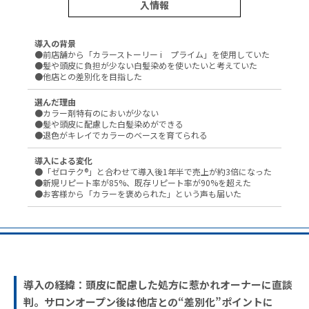
入情報
導入の背景
●前店舗から「カラーストーリー i プライム」を使用していた
●髪や頭皮に負担が少ない白髪染めを使いたいと考えていた
●他店との差別化を目指した
選んだ理由
●カラー剤特有のにおいが少ない
●髪や頭皮に配慮した白髪染めができる
●退色がキレイでカラーのベースを育てられる
導入による変化
●「ゼロテク®」と合わせて導入後1年半で売上が約3倍になった
●新規リピート率が85%、既存リピート率が90%を超えた
●お客様から「カラーを褒められた」という声も届いた
導入の経緯：頭皮に配慮した処方に惹かれオーナーに直談
判。サロンオープン後は他店との“差別化”ポイントに