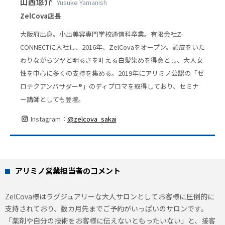
山西悠介
Yusuke Yamanish
ZelCova店長
大阪府出身。小出美容専門学校通信科卒業。有限会社Z-
CONNECTに入社し、2016年、ZelCovaをオープン。頭皮をいた
わりながらツヤと明るさを叶える白髪染めを得意とし、大人女
性を中心に多くの支持を集める。2019年にアリミノ公認の「ゼ
ロテクアンバサダー®」のディプロマを取得しており、セミナ
ー講師としても登壇。
Instagram：
@zelcova_sakai
アリミノ営業担当者のコメント
ZelCova様はラグジュアリーな大人サロンとしてお客様に圧倒的に
支持されており、数カ月先までご予約がいっぱいのサロンです。
「薬剤や自分の技術をお客様に伝えないともったいない」と、接客