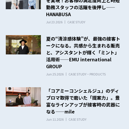
を実現！お客様の満足度向上と時短
勤務スタッフの活躍を後押し——
HANABUSA
Jul 23.2026
CASE STUDY
夏の“清涼感体験”が、最強の接客ト
ークになる。共感から生まれる販売
と、アシスタントが輝く「ミント」
活用術——EMU international
GROUP
Jun 25.2026
CASE STUDY・PRODUCTS
「コアミーコンシェルジュ」のディ
プロマ取得で磨いた「提案力」。豊
富なラインアップが接客時の武器に
なる——mile
Jun 11.2026
CASE STUDY