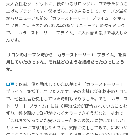
大人女性をターゲットに、僕のいるサロングループで新たに立ち
上げたブランドです。僕はゼルコバの店長として、オープン当初
からリニューアル前の「カラーストーリー i プライム」を使っ
ていました。そのため2022年の製品リニューアルのタイミング
で、「カラーストーリー プライム」に入れ替える形で導入した
んです。
―― サロンのオープン時から「カラーストーリー i プライム」を採
用していたのですね。それはどのような経緯だったのでしょう
か。
山西
：
以前、僕が勤務していた店舗でも「カラーストーリー i
プライム」を採用していたんです。その店舗は低価格帯のサロン
で、他社製品を使用していた時期もありました。でも「カラース
トーリー i プライム」には 美容液成分が配合されていることを
知り、髪や頭皮に負担が少なくカラーできそうだなと。それで
「これまで使っていた安いカラー剤をこの製品に替えてほしい」
とオーナーに直談判したんです。実際に使用してみて、においが
気にならないこともですが、何より頭皮への負担が少ないのが魅