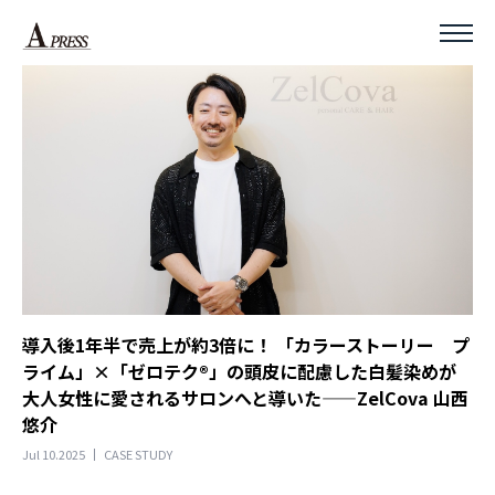
導入後1年半で売上が約3倍に！ 「カラーストーリー プ
ライム」×「ゼロテク®」の頭皮に配慮した白髪染めが
大人女性に愛されるサロンへと導いた——ZelCova 山西
悠介
Jul 10.2025
CASE STUDY