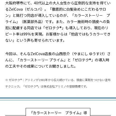
大阪府堺市にて、40代以上の大人女性から圧倒的な支持を得てい
るZelCova（ゼルコバ）。「徹底的に白髪染めにこだわるサロ
ン」と銘打つ同店が導入しているのが、「カラーストーリー プ
ライム」（医薬部外品）です。また、カラー施術時の頭皮への負
担に配慮する同店では「ゼロテク®」も導入しており、現在のリ
ピート率は99％を実現。お客様からは「他店ではもうカラーでき
ない」という声も寄せられています。
今回は、そんなZelCova店長の山西悠介（やまにし ゆうすけ）さ
んに、「カラーストーリー プライム」と「ゼロテク®」の導入時
の工夫やその成果についてお聞きしました。
※
ゼロテク
®
：アリミノが
1981
年から伝え続けている、頭皮に薬剤をつけない塗布
テクニック。「ゼロテク
®
」は株式会社アリミノの登録商標です。
「カラーストーリー プライム」導