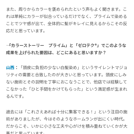
また、周りからカラーを褒められたという声もよく聞きます。こ
れは単純にカラーが似合っているだけでなく、プライムで染める
ことでツヤ感が出て、全体的に髪がキレイに見えるからこその反
応だと思っています。
―― 「カラーストーリー プライム」と「ゼロテク®」でこのような
成果を上げられた要因は、どこにあると思いますか？
山西
：
「頭皮に負担の少ない白髪染め」というサイレントマジョ
リティの需要と合致したのが大きいと思っています。頭皮にしみ
ない施術とその説明を丁寧におこなうことで、他店では経験して
こなかった「ひと手間をかけてもらった」という満足感が生まれ
るんです。
過去には「これさえあれば十分に集客できる！」という注目の施
術がありましたが、今はそのようなホームランが出にくい時代。
だからこそ、いかに小さな工夫や心がけを積み重ねていくかが大
事だと思っています。