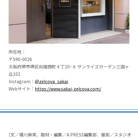
所在地：
〒590-0026
大阪府堺市堺区向陵西町４丁10−８ サンライズガーデン三国ヶ
丘102
Instagram：
@zelcova_sakai
Webサイト：
https://www.sakai-zelcova.com/
（文／橘川麻実、取材・編集／A PRESS編集部、撮影／スタジオ