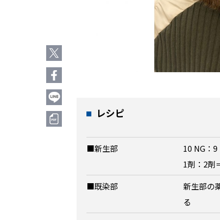
レシピ
■新生部
10 NG：9
1剤：2剤
■既染部
新生部の
る