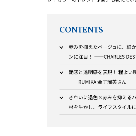
CONTENTS
赤みを抑えたベージュに、細
ンに注目！ ——CHARLES DE
艶感と透明感を表現！ 程よい
——RUMIKA 金子瑠美さん
きれいに退色×赤みを抑える
材を生かし、ライフスタイルに入