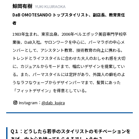
鯨岡有樹
YUKI KUJIRAOKA
DaB OMOTESANDO トップスタイリスト、副店長、教育責任
者
1983年生まれ、東京出身。2006年ベルエポック美容専門学校卒
業後、DaB入社。サロンワークを中心に、パーマラボの中心メ
ンバーとして、アシスタント教育、技術教育の向上に携わる。
トレンドとライフスタイルに合わせた大人のおしゃれ感を大切
に、カジュアルからモードまで、幅広いデザインを提案してい
る。また、パーマスタイルには定評があり、外国人の癖毛のよ
うなラフなウェーブからデザインパーマまで、髪質にあった
「フィットデザイン」を得意としている。
Instagram：
@dab_kujira
Q１：どうしたら若手のスタイリストのモチベーションを
あげ、向上心を持ってもらえるでしょうか？