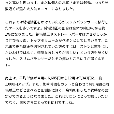
っと高いと思います。また私個人のお客さまでは49%、つまり半
数近くが選ぶ大人気メニューになりました。
これまでは縮毛矯正をかけていた方がスリムバランサーに移行し
たケースも多いですよ。縮毛矯正の割合は全体の約10%から約
1%になりました。縮毛矯正やストレートパーマはクセがしっか
り伸びる反面、トップボリュームがペタンとしてしまいます。こ
れまで縮毛矯正を選択されていた方の中には「ストンと直毛にし
たいわけではなく、適度なまとまりが欲しい」という方も多くい
ました。スリムバランサーだとその痒いところに手が届くんで
す。
売上は、平均単価が４月の6,685円から12月は7,343円と、約
1,000円アップ。また、施術時間もカットと合わせて約1時間と縮
毛矯正などと比べると圧倒的に短く、余裕をもった予約時間の設
定ができるようになりました。これはサロンにとって嬉しいだけ
でなく、お客さまにとっても便利ですよね。