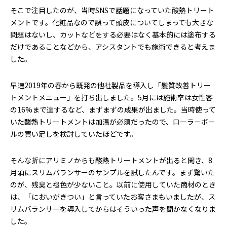
そこで注目したのが、当時SNSで話題になっていた酸熱トリート
メントです。化粧品なので誤って頭皮についてしまっても大きな
問題はないし、カットなどをする必要はなく基本的には塗布する
だけであることなどから、アシスタントでも施術できると考えま
した。
早速2019年の春から既発の他社製品を導入し「髪質改善トリー
トメントメニュー」を打ち出しました。5月には施術率は女性客
の16%まで達するなど、まずまずの成果が出ました。当時使って
いた酸熱トリートメントは加温が必須だったので、ローラーボー
ルの買い足しを検討していたほどです。
そんな折にアリミノからも酸熱トリートメントが出ると聞き、8
月頃にスリムバランサーのサンプルを試したんです。まず驚いた
のが、残臭と褪色が少ないこと。以前に使用していた商材のとき
は、「においがきつい」と言っていたお客さまもいましたが、ス
リムバランサーを導入してからはそういった声を聞かなくなりま
した。