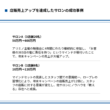
店販売上アップを達成したサロンの成功事例
サロンA（3店舗20名）
50万円→600万円
アリミノ主催の勉強会に4年間にわたり継続的に参加し、「お客
様の365日の髪に責任を持つ」というマインドが根付いたこと
で、年末キャンペーンの売上が大幅アップ。
サロンB（1店舗6名）
10万円→120万円
マインドセットの見直しとスタッフ間での意識統一、ロープレの
習慣化により、年末キャンペーンの店販売上が12倍に。スタッ
フの店販に対する意識が変化し、他サロンにノウハウを「教え
る」存在へと成長。