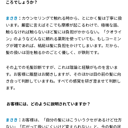
ころでしょうか？
まさき
：
カウンセリングで触れる時から、とにかく髪は丁寧に扱
います。厳密に言えばそこでも摩擦が起こるわけで、極端な話、
触らなければ触らないほど髪には負担がかからない。「クオライ
ン」のようなどんなに頼れる薬剤を使っていても、もしコーミン
グが雑であれば、結局は髪に負担をかけてしまいます。だから、
髪の扱いは羽を触るかのごとく優しく、が鉄則です。
その上での毛髪診断ですが、これは理論と経験がものを言いま
す。お客様に履歴はお聞きしますが、そのほかは目の前の髪に向
き合って判断していますね。すべての感覚を研ぎ澄ませて判断し
ます。
―― お客様には、どのように説明されていますか？
まさき
：
お客様は、「自分の髪にはこういうクセがあるけど仕方
ない」「広がって扱いにくいけど変えられない」と、今の髪の状